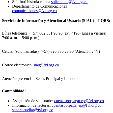
Solicitud historia clínica
solicitudhc@fvl.org.co
Departamento de Comunicaciones
comunicaciones@fvl.org.co
Servicio de Información y Atención al Usuario (SIAU) – PQRS:
Línea telefónica: (+57) 602 331 90 90, ext. 4190 (lunes a viernes:
7:00 a. m. – 5:00 p. m.)
Celular (solo llamadas): (+57) 320 880 28 30 (Atención 24/7)
Correo electrónico:
siau@fvl.org.co
Atención presencial: Sedes Principal y Limonar.
Contabilidad:
Asignación de su usuario:
cuentasporpagar.ep@fvl.org.co
Información de facturas:
cuentasporpagar.ep@fvl.org.co;
sandra.cuellar@fvl.org.co