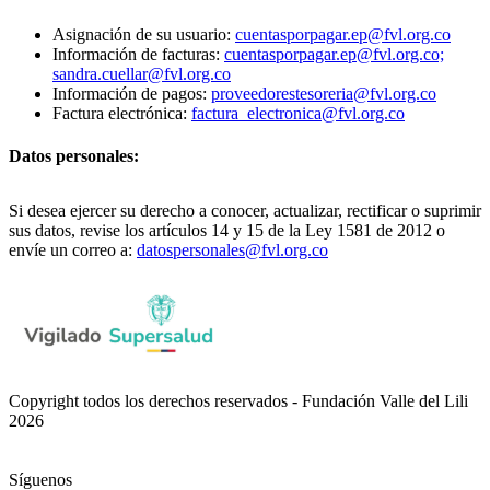
Asignación de su usuario:
cuentasporpagar.ep@fvl.org.co
Información de facturas:
cuentasporpagar.ep@fvl.org.co;
sandra.cuellar@fvl.org.co
Información de pagos:
proveedorestesoreria@fvl.org.co
Factura electrónica:
factura_electronica@fvl.org.co
Datos personales:
Si desea ejercer su derecho a conocer, actualizar, rectificar o suprimir
sus datos, revise los artículos 14 y 15 de la Ley 1581 de 2012 o
envíe un correo a:
datospersonales@fvl.org.co
Copyright todos los derechos reservados - Fundación Valle del Lili
2026
Síguenos