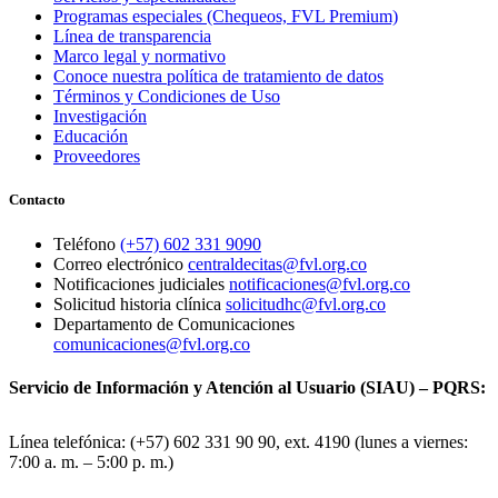
Programas especiales (Chequeos, FVL Premium)
Línea de transparencia
Marco legal y normativo
Conoce nuestra política de tratamiento de datos
Términos y Condiciones de Uso
Investigación
Educación
Proveedores
Contacto
Teléfono
(+57) 602 331 9090
Correo electrónico
centraldecitas@fvl.org.co
Notificaciones judiciales
notificaciones@fvl.org.co
Solicitud historia clínica
solicitudhc@fvl.org.co
Departamento de Comunicaciones
comunicaciones@fvl.org.co
Servicio de Información y Atención al Usuario (SIAU) – PQRS:
Línea telefónica: (+57) 602 331 90 90, ext. 4190 (lunes a viernes:
7:00 a. m. – 5:00 p. m.)