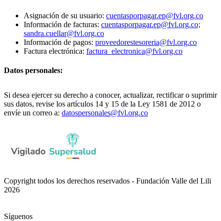
Asignación de su usuario:
cuentasporpagar.ep@fvl.org.co
Información de facturas:
cuentasporpagar.ep@fvl.org.co;
sandra.cuellar@fvl.org.co
Información de pagos:
proveedorestesoreria@fvl.org.co
Factura electrónica:
factura_electronica@fvl.org.co
Datos personales:
Si desea ejercer su derecho a conocer, actualizar, rectificar o suprimir
sus datos, revise los artículos 14 y 15 de la Ley 1581 de 2012 o
envíe un correo a:
datospersonales@fvl.org.co
Copyright todos los derechos reservados - Fundación Valle del Lili
2026
Síguenos