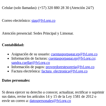
Celular (solo llamadas): (+57) 320 880 28 30 (Atención 24/7)
Correo electrónico:
siau@fvl.org.co
Atención presencial: Sedes Principal y Limonar.
Contabilidad:
Asignación de su usuario:
cuentasporpagar.ep@fvl.org.co
Información de facturas:
cuentasporpagar.ep@fvl.org.co;
sandra.cuellar@fvl.org.co
Información de pagos:
proveedorestesoreria@fvl.org.co
Factura electrónica:
factura_electronica@fvl.org.co
Datos personales:
Si desea ejercer su derecho a conocer, actualizar, rectificar o suprimir
sus datos, revise los artículos 14 y 15 de la Ley 1581 de 2012 o
envíe un correo a:
datospersonales@fvl.org.co