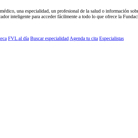
médico, una especialidad, un profesional de la salud o información sob
dor inteligente para acceder fácilmente a todo lo que ofrece la Fundaci
teca
FVL al día
Buscar especialidad
Agenda tu cita
Especialistas