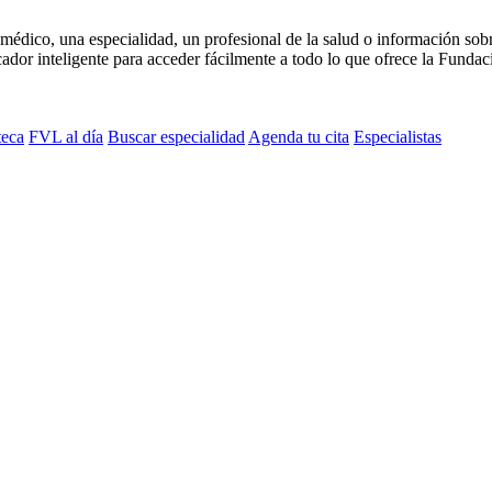
médico, una especialidad, un profesional de la salud o información sob
dor inteligente para acceder fácilmente a todo lo que ofrece la Fundaci
teca
FVL al día
Buscar especialidad
Agenda tu cita
Especialistas