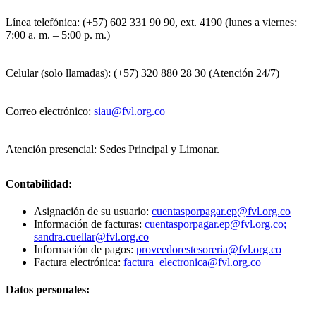
Línea telefónica: (+57) 602 331 90 90, ext. 4190 (lunes a viernes:
7:00 a. m. – 5:00 p. m.)
Celular (solo llamadas): (+57) 320 880 28 30 (Atención 24/7)
Correo electrónico:
siau@fvl.org.co
Atención presencial: Sedes Principal y Limonar.
Contabilidad:
Asignación de su usuario:
cuentasporpagar.ep@fvl.org.co
Información de facturas:
cuentasporpagar.ep@fvl.org.co;
sandra.cuellar@fvl.org.co
Información de pagos:
proveedorestesoreria@fvl.org.co
Factura electrónica:
factura_electronica@fvl.org.co
Datos personales: