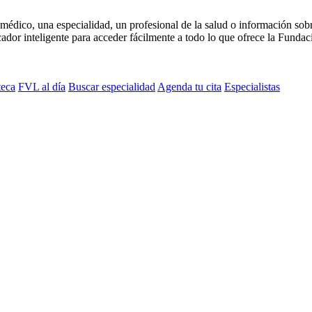
médico, una especialidad, un profesional de la salud o información sob
dor inteligente para acceder fácilmente a todo lo que ofrece la Fundaci
teca
FVL al día
Buscar especialidad
Agenda tu cita
Especialistas