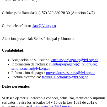
Celular (solo llamadas): (+57) 320 880 28 30 (Atención 24/7)
Correo electrónico:
siau@fvl.org.co
Atención presencial: Sedes Principal y Limonar.
Contabilidad:
Asignación de su usuario:
cuentasporpagar.ep@fvl.org.co
Información de facturas:
cuentasporpagar.ep@fvl.org.co;
sandra.cuellar@fvl.org.co
Información de pagos:
proveedorestesoreria@fvl.org.co
Factura electrónica:
factura_electronica@fvl.org.co
Datos personales:
Si desea ejercer su derecho a conocer, actualizar, rectificar o suprimir
sus datos, revise los artículos 14 y 15 de la Ley 1581 de 2012 o
envíe un correo a:
datospersonales@fvl.org.co