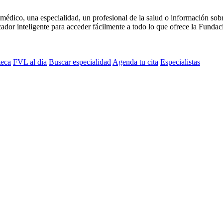
médico, una especialidad, un profesional de la salud o información sob
dor inteligente para acceder fácilmente a todo lo que ofrece la Fundaci
teca
FVL al día
Buscar especialidad
Agenda tu cita
Especialistas