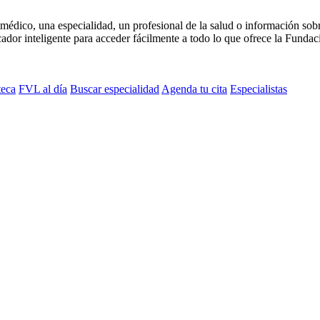
médico, una especialidad, un profesional de la salud o información sob
dor inteligente para acceder fácilmente a todo lo que ofrece la Fundaci
teca
FVL al día
Buscar especialidad
Agenda tu cita
Especialistas