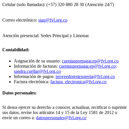
Celular (solo llamadas): (+57) 320 880 28 30 (Atención 24/7)
Correo electrónico:
siau@fvl.org.co
Atención presencial: Sedes Principal y Limonar.
Contabilidad:
Asignación de su usuario:
cuentasporpagar.ep@fvl.org.co
Información de facturas:
cuentasporpagar.ep@fvl.org.co;
sandra.cuellar@fvl.org.co
Información de pagos:
proveedorestesoreria@fvl.org.co
Factura electrónica:
factura_electronica@fvl.org.co
Datos personales:
Si desea ejercer su derecho a conocer, actualizar, rectificar o suprimir
sus datos, revise los artículos 14 y 15 de la Ley 1581 de 2012 o
envíe un correo a:
datospersonales@fvl.org.co