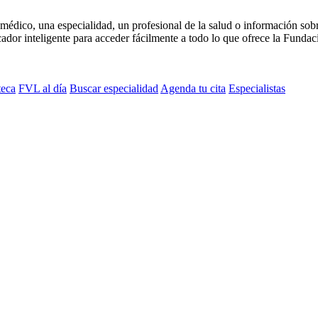
médico, una especialidad, un profesional de la salud o información sob
dor inteligente para acceder fácilmente a todo lo que ofrece la Fundaci
teca
FVL al día
Buscar especialidad
Agenda tu cita
Especialistas