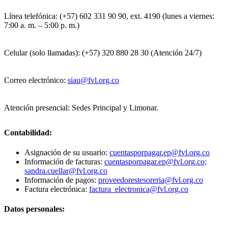
Línea telefónica: (+57) 602 331 90 90, ext. 4190 (lunes a viernes:
7:00 a. m. – 5:00 p. m.)
Celular (solo llamadas): (+57) 320 880 28 30 (Atención 24/7)
Correo electrónico:
siau@fvl.org.co
Atención presencial: Sedes Principal y Limonar.
Contabilidad:
Asignación de su usuario:
cuentasporpagar.ep@fvl.org.co
Información de facturas:
cuentasporpagar.ep@fvl.org.co;
sandra.cuellar@fvl.org.co
Información de pagos:
proveedorestesoreria@fvl.org.co
Factura electrónica:
factura_electronica@fvl.org.co
Datos personales: