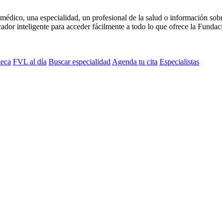
médico, una especialidad, un profesional de la salud o información sob
dor inteligente para acceder fácilmente a todo lo que ofrece la Fundaci
teca
FVL al día
Buscar especialidad
Agenda tu cita
Especialistas