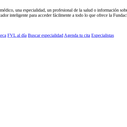
médico, una especialidad, un profesional de la salud o información sob
dor inteligente para acceder fácilmente a todo lo que ofrece la Fundaci
teca
FVL al día
Buscar especialidad
Agenda tu cita
Especialistas