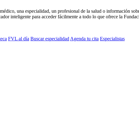
médico, una especialidad, un profesional de la salud o información sob
dor inteligente para acceder fácilmente a todo lo que ofrece la Fundaci
teca
FVL al día
Buscar especialidad
Agenda tu cita
Especialistas