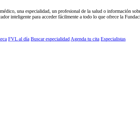
médico, una especialidad, un profesional de la salud o información sob
dor inteligente para acceder fácilmente a todo lo que ofrece la Fundaci
teca
FVL al día
Buscar especialidad
Agenda tu cita
Especialistas