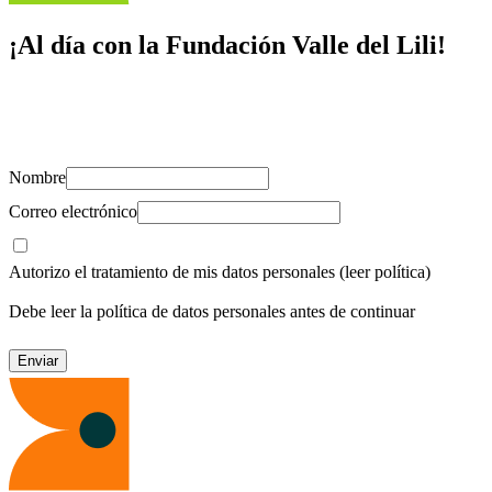
¡Al día con la Fundación Valle del Lili!
Suscríbete y recibe novedades, consejos de salud, artículos, videos y
recursos para cuidar de ti y los tuyos.
Nombre
Correo electrónico
Autorizo el tratamiento de mis datos personales
(leer política)
Debe leer la política de datos personales antes de continuar