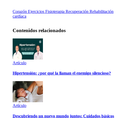
Corazón
Ejercicios
Fisioterapia
Recuperación
Rehabilitación
cardíaca
Contenidos relacionados
Artículo
Hipertensión: ¿por qué la llaman el enemigo silencioso?
Artículo
Descubriendo un nuevo mundo juntos: Cuidados básicos