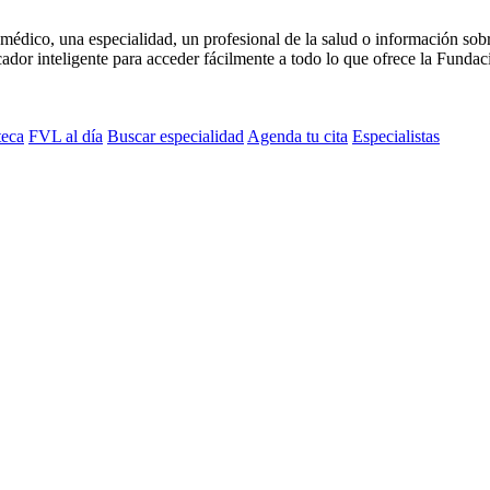
médico, una especialidad, un profesional de la salud o información sob
dor inteligente para acceder fácilmente a todo lo que ofrece la Fundaci
teca
FVL al día
Buscar especialidad
Agenda tu cita
Especialistas