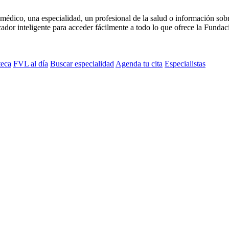
médico, una especialidad, un profesional de la salud o información sob
dor inteligente para acceder fácilmente a todo lo que ofrece la Fundaci
teca
FVL al día
Buscar especialidad
Agenda tu cita
Especialistas