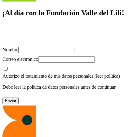
¡Al día con la Fundación Valle del Lili!
Suscríbete y recibe novedades, consejos de salud, artículos, videos y
recursos para cuidar de ti y los tuyos.
Nombre
Correo electrónico
Autorizo el tratamiento de mis datos personales
(leer política)
Debe leer la política de datos personales antes de continuar