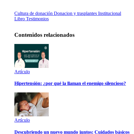
Cultura de donación
Donacion y trasplantes
Institucional
Libro
Testimonios
Contenidos relacionados
Artículo
Hipertensión: ¿por qué la llaman el enemigo silencioso?
Artículo
Descubriendo un nuevo mundo juntos: Cuidados básicos