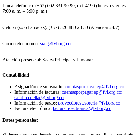
Línea telefónica: (+57) 602 331 90 90, ext. 4190 (lunes a viernes:
7:00 a. m. – 5:00 p. m.)
Celular (solo llamadas): (+57) 320 880 28 30 (Atención 24/7)
Correo electrónico:
siau@fvl.org.co
Atención presencial: Sedes Principal y Limonar.
Contabilidad:
Asignación de su usuario:
cuentasporpagar.ep@fvl.org.co
Información de facturas:
cuentasporpagar.ep@fvl.org.co;
sandra.cuellar@fvl.org.co
Información de pagos:
proveedorestesoreria@fvl.org.co
Factura electrónica:
factura_electronica@fvl.org.co
Datos personales:
Si desea ejercer su derecho a conocer, actualizar, rectificar o suprimir