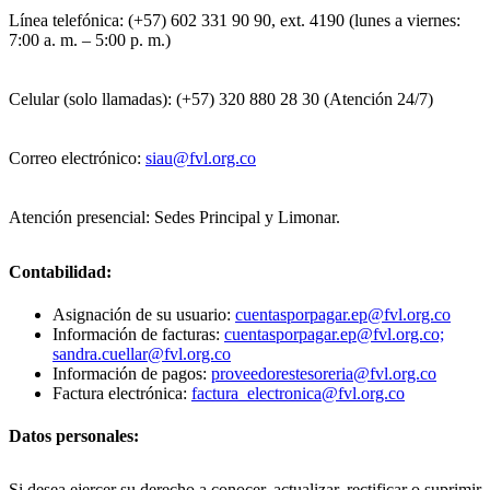
Línea telefónica: (+57) 602 331 90 90, ext. 4190 (lunes a viernes:
7:00 a. m. – 5:00 p. m.)
Celular (solo llamadas): (+57) 320 880 28 30 (Atención 24/7)
Correo electrónico:
siau@fvl.org.co
Atención presencial: Sedes Principal y Limonar.
Contabilidad:
Asignación de su usuario:
cuentasporpagar.ep@fvl.org.co
Información de facturas:
cuentasporpagar.ep@fvl.org.co;
sandra.cuellar@fvl.org.co
Información de pagos:
proveedorestesoreria@fvl.org.co
Factura electrónica:
factura_electronica@fvl.org.co
Datos personales:
Si desea ejercer su derecho a conocer, actualizar, rectificar o suprimir