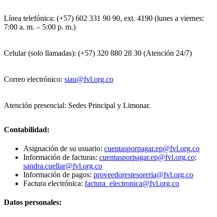
Línea telefónica: (+57) 602 331 90 90, ext. 4190 (lunes a viernes:
7:00 a. m. – 5:00 p. m.)
Celular (solo llamadas): (+57) 320 880 28 30 (Atención 24/7)
Correo electrónico:
siau@fvl.org.co
Atención presencial: Sedes Principal y Limonar.
Contabilidad:
Asignación de su usuario:
cuentasporpagar.ep@fvl.org.co
Información de facturas:
cuentasporpagar.ep@fvl.org.co;
sandra.cuellar@fvl.org.co
Información de pagos:
proveedorestesoreria@fvl.org.co
Factura electrónica:
factura_electronica@fvl.org.co
Datos personales: