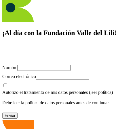
¡Al día con la Fundación Valle del Lili!
Suscríbete y recibe novedades, consejos de salud, artículos, videos y
recursos para cuidar de ti y los tuyos.
Nombre
Correo electrónico
Autorizo el tratamiento de mis datos personales
(leer política)
Debe leer la política de datos personales antes de continuar