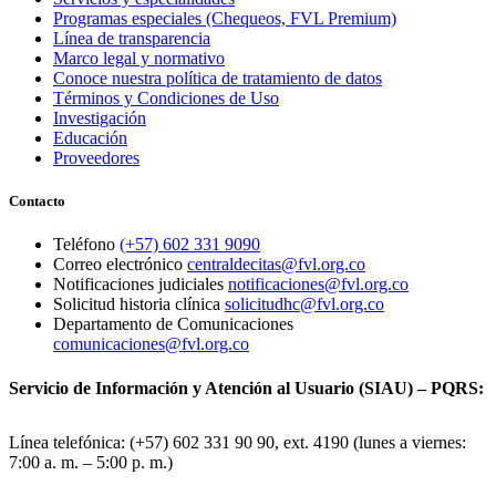
Programas especiales (Chequeos, FVL Premium)
Línea de transparencia
Marco legal y normativo
Conoce nuestra política de tratamiento de datos
Términos y Condiciones de Uso
Investigación
Educación
Proveedores
Contacto
Teléfono
(+57) 602 331 9090
Correo electrónico
centraldecitas@fvl.org.co
Notificaciones judiciales
notificaciones@fvl.org.co
Solicitud historia clínica
solicitudhc@fvl.org.co
Departamento de Comunicaciones
comunicaciones@fvl.org.co
Servicio de Información y Atención al Usuario (SIAU) – PQRS:
Línea telefónica: (+57) 602 331 90 90, ext. 4190 (lunes a viernes:
7:00 a. m. – 5:00 p. m.)