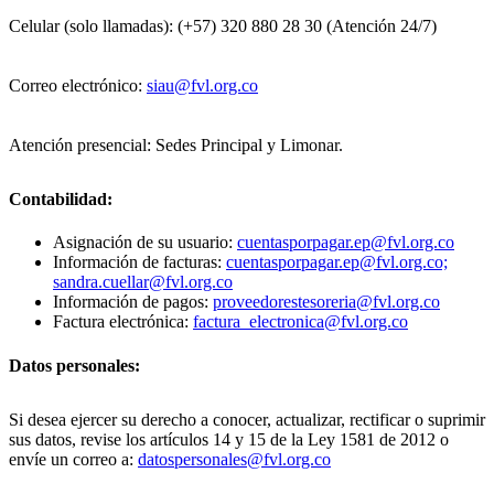
Celular (solo llamadas): (+57) 320 880 28 30 (Atención 24/7)
Correo electrónico:
siau@fvl.org.co
Atención presencial: Sedes Principal y Limonar.
Contabilidad:
Asignación de su usuario:
cuentasporpagar.ep@fvl.org.co
Información de facturas:
cuentasporpagar.ep@fvl.org.co;
sandra.cuellar@fvl.org.co
Información de pagos:
proveedorestesoreria@fvl.org.co
Factura electrónica:
factura_electronica@fvl.org.co
Datos personales:
Si desea ejercer su derecho a conocer, actualizar, rectificar o suprimir
sus datos, revise los artículos 14 y 15 de la Ley 1581 de 2012 o
envíe un correo a:
datospersonales@fvl.org.co