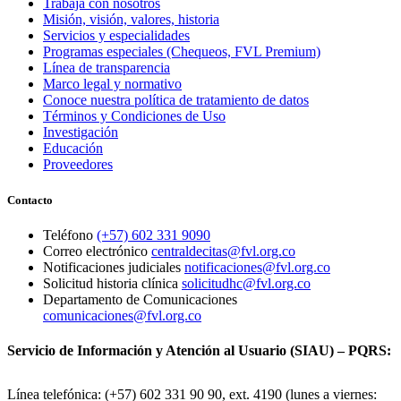
Trabaja con nosotros
Misión, visión, valores, historia
Servicios y especialidades
Programas especiales (Chequeos, FVL Premium)
Línea de transparencia
Marco legal y normativo
Conoce nuestra política de tratamiento de datos
Términos y Condiciones de Uso
Investigación
Educación
Proveedores
Contacto
Teléfono
(+57) 602 331 9090
Correo electrónico
centraldecitas@fvl.org.co
Notificaciones judiciales
notificaciones@fvl.org.co
Solicitud historia clínica
solicitudhc@fvl.org.co
Departamento de Comunicaciones
comunicaciones@fvl.org.co
Servicio de Información y Atención al Usuario (SIAU) – PQRS:
Línea telefónica: (+57) 602 331 90 90, ext. 4190 (lunes a viernes: