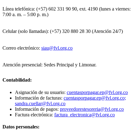
Línea telefónica: (+57) 602 331 90 90, ext. 4190 (lunes a viernes:
7:00 a. m. – 5:00 p. m.)
Celular (solo llamadas): (+57) 320 880 28 30 (Atención 24/7)
Correo electrónico:
siau@fvl.org.co
Atención presencial: Sedes Principal y Limonar.
Contabilidad:
Asignación de su usuario:
cuentasporpagar.ep@fvl.org.co
Información de facturas:
cuentasporpagar.ep@fvl.org.co;
sandra.cuellar@fvl.org.co
Información de pagos:
proveedorestesoreria@fvl.org.co
Factura electrónica:
factura_electronica@fvl.org.co
Datos personales: