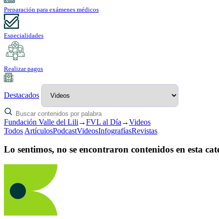
Preparación para exámenes médicos
Especialidades
Realizar pagos
Destacados
Fundación Valle del Lili
→
FVL al Día
→
Videos
Todos
Artículos
Podcast
Videos
Infografías
Revistas
Lo sentimos, no se encontraron contenidos en esta cat