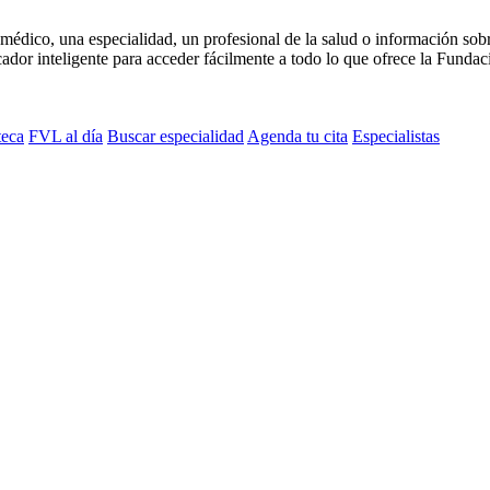
médico, una especialidad, un profesional de la salud o información sob
dor inteligente para acceder fácilmente a todo lo que ofrece la Fundaci
teca
FVL al día
Buscar especialidad
Agenda tu cita
Especialistas