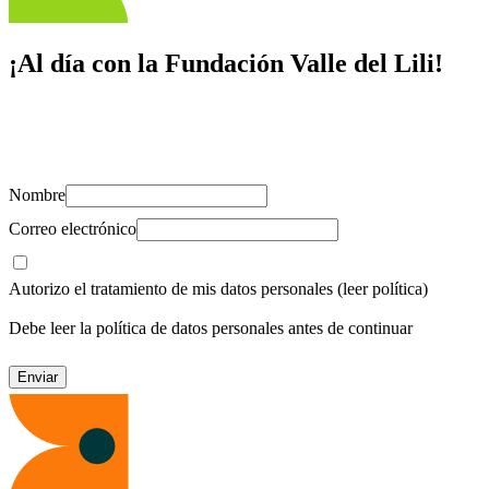
¡Al día con la Fundación Valle del Lili!
Suscríbete y recibe novedades, consejos de salud, artículos, videos y
recursos para cuidar de ti y los tuyos.
Nombre
Correo electrónico
Autorizo el tratamiento de mis datos personales
(leer política)
Debe leer la política de datos personales antes de continuar