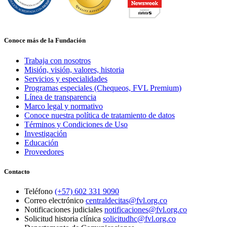
Conoce más de la Fundación
Trabaja con nosotros
Misión, visión, valores, historia
Servicios y especialidades
Programas especiales (Chequeos, FVL Premium)
Línea de transparencia
Marco legal y normativo
Conoce nuestra política de tratamiento de datos
Términos y Condiciones de Uso
Investigación
Educación
Proveedores
Contacto
Teléfono
(+57) 602 331 9090
Correo electrónico
centraldecitas@fvl.org.co
Notificaciones judiciales
notificaciones@fvl.org.co
Solicitud historia clínica
solicitudhc@fvl.org.co