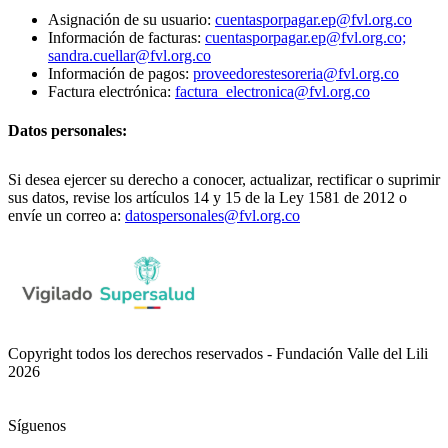
Asignación de su usuario:
cuentasporpagar.ep@fvl.org.co
Información de facturas:
cuentasporpagar.ep@fvl.org.co;
sandra.cuellar@fvl.org.co
Información de pagos:
proveedorestesoreria@fvl.org.co
Factura electrónica:
factura_electronica@fvl.org.co
Datos personales:
Si desea ejercer su derecho a conocer, actualizar, rectificar o suprimir
sus datos, revise los artículos 14 y 15 de la Ley 1581 de 2012 o
envíe un correo a:
datospersonales@fvl.org.co
Copyright todos los derechos reservados - Fundación Valle del Lili
2026
Síguenos