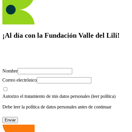
¡Al día con la Fundación Valle del Lili!
Suscríbete y recibe novedades, consejos de salud, artículos, videos y
recursos para cuidar de ti y los tuyos.
Nombre
Correo electrónico
Autorizo el tratamiento de mis datos personales
(leer política)
Debe leer la política de datos personales antes de continuar