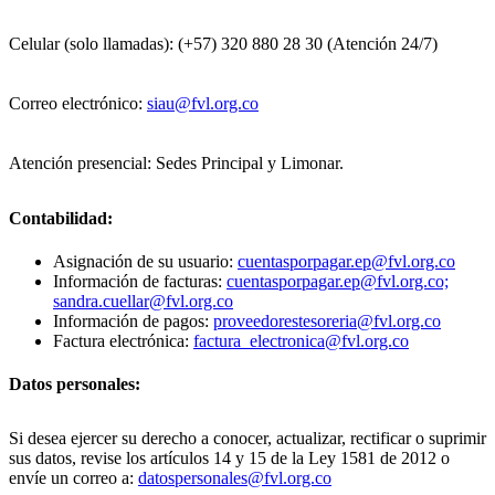
Celular (solo llamadas): (+57) 320 880 28 30 (Atención 24/7)
Correo electrónico:
siau@fvl.org.co
Atención presencial: Sedes Principal y Limonar.
Contabilidad:
Asignación de su usuario:
cuentasporpagar.ep@fvl.org.co
Información de facturas:
cuentasporpagar.ep@fvl.org.co;
sandra.cuellar@fvl.org.co
Información de pagos:
proveedorestesoreria@fvl.org.co
Factura electrónica:
factura_electronica@fvl.org.co
Datos personales:
Si desea ejercer su derecho a conocer, actualizar, rectificar o suprimir
sus datos, revise los artículos 14 y 15 de la Ley 1581 de 2012 o
envíe un correo a:
datospersonales@fvl.org.co