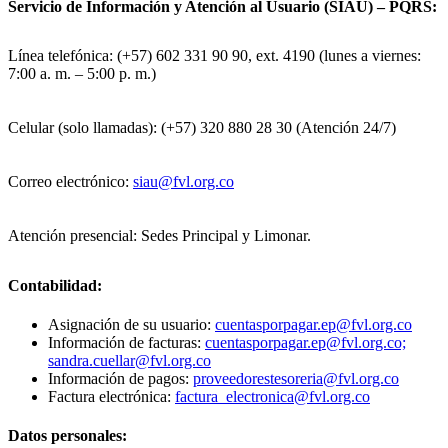
Servicio de Información y Atención al Usuario (SIAU) – PQRS:
Línea telefónica: (+57) 602 331 90 90, ext. 4190 (lunes a viernes:
7:00 a. m. – 5:00 p. m.)
Celular (solo llamadas): (+57) 320 880 28 30 (Atención 24/7)
Correo electrónico:
siau@fvl.org.co
Atención presencial: Sedes Principal y Limonar.
Contabilidad:
Asignación de su usuario:
cuentasporpagar.ep@fvl.org.co
Información de facturas:
cuentasporpagar.ep@fvl.org.co;
sandra.cuellar@fvl.org.co
Información de pagos:
proveedorestesoreria@fvl.org.co
Factura electrónica:
factura_electronica@fvl.org.co
Datos personales: