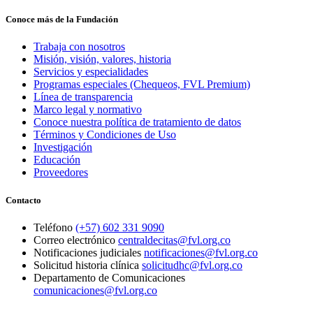
Conoce más de la Fundación
Trabaja con nosotros
Misión, visión, valores, historia
Servicios y especialidades
Programas especiales (Chequeos, FVL Premium)
Línea de transparencia
Marco legal y normativo
Conoce nuestra política de tratamiento de datos
Términos y Condiciones de Uso
Investigación
Educación
Proveedores
Contacto
Teléfono
(+57) 602 331 9090
Correo electrónico
centraldecitas@fvl.org.co
Notificaciones judiciales
notificaciones@fvl.org.co
Solicitud historia clínica
solicitudhc@fvl.org.co
Departamento de Comunicaciones
comunicaciones@fvl.org.co