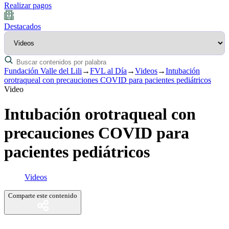
Realizar pagos
Destacados
Fundación Valle del Lili
→
FVL al Día
→
Videos
→
Intubación
orotraqueal con precauciones COVID para pacientes pediátricos
Video
Intubación orotraqueal con
precauciones COVID para
pacientes pediátricos
Videos
Comparte este contenido