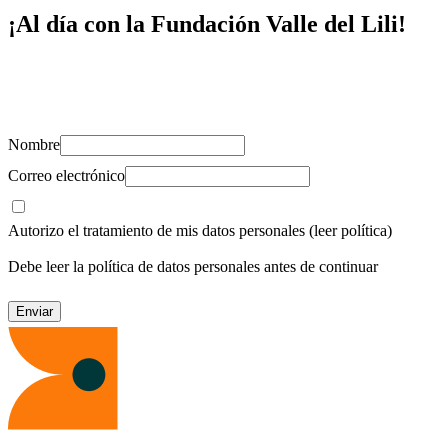
¡Al día con la Fundación Valle del Lili!
Suscríbete y recibe novedades, consejos de salud, artículos, videos y
recursos para cuidar de ti y los tuyos.
Nombre
Correo electrónico
Autorizo el tratamiento de mis datos personales
(leer política)
Debe leer la política de datos personales antes de continuar