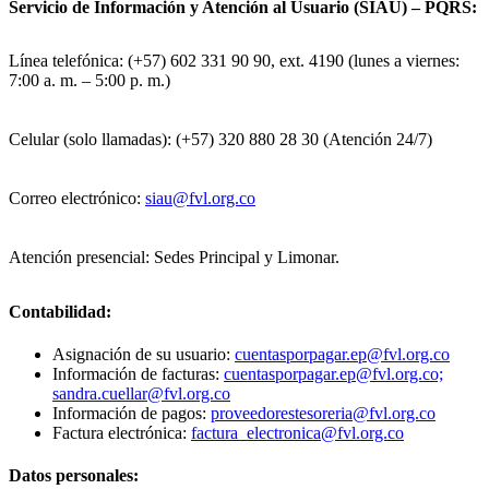
Servicio de Información y Atención al Usuario (SIAU) – PQRS:
Línea telefónica: (+57) 602 331 90 90, ext. 4190 (lunes a viernes:
7:00 a. m. – 5:00 p. m.)
Celular (solo llamadas): (+57) 320 880 28 30 (Atención 24/7)
Correo electrónico:
siau@fvl.org.co
Atención presencial: Sedes Principal y Limonar.
Contabilidad:
Asignación de su usuario:
cuentasporpagar.ep@fvl.org.co
Información de facturas:
cuentasporpagar.ep@fvl.org.co;
sandra.cuellar@fvl.org.co
Información de pagos:
proveedorestesoreria@fvl.org.co
Factura electrónica:
factura_electronica@fvl.org.co
Datos personales: