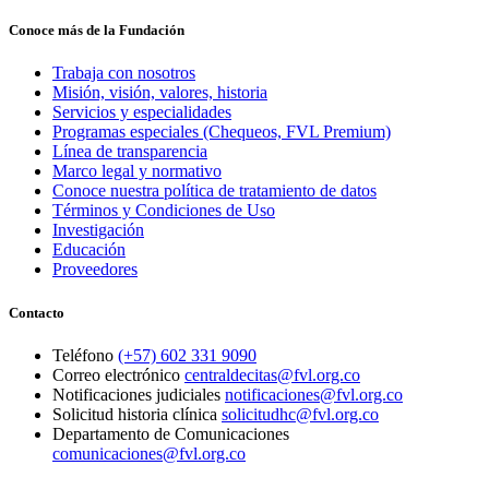
Conoce más de la Fundación
Trabaja con nosotros
Misión, visión, valores, historia
Servicios y especialidades
Programas especiales (Chequeos, FVL Premium)
Línea de transparencia
Marco legal y normativo
Conoce nuestra política de tratamiento de datos
Términos y Condiciones de Uso
Investigación
Educación
Proveedores
Contacto
Teléfono
(+57) 602 331 9090
Correo electrónico
centraldecitas@fvl.org.co
Notificaciones judiciales
notificaciones@fvl.org.co
Solicitud historia clínica
solicitudhc@fvl.org.co
Departamento de Comunicaciones
comunicaciones@fvl.org.co