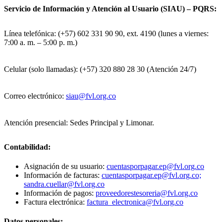
Servicio de Información y Atención al Usuario (SIAU) – PQRS:
Línea telefónica: (+57) 602 331 90 90, ext. 4190 (lunes a viernes:
7:00 a. m. – 5:00 p. m.)
Celular (solo llamadas): (+57) 320 880 28 30 (Atención 24/7)
Correo electrónico:
siau@fvl.org.co
Atención presencial: Sedes Principal y Limonar.
Contabilidad:
Asignación de su usuario:
cuentasporpagar.ep@fvl.org.co
Información de facturas:
cuentasporpagar.ep@fvl.org.co;
sandra.cuellar@fvl.org.co
Información de pagos:
proveedorestesoreria@fvl.org.co
Factura electrónica:
factura_electronica@fvl.org.co
Datos personales: