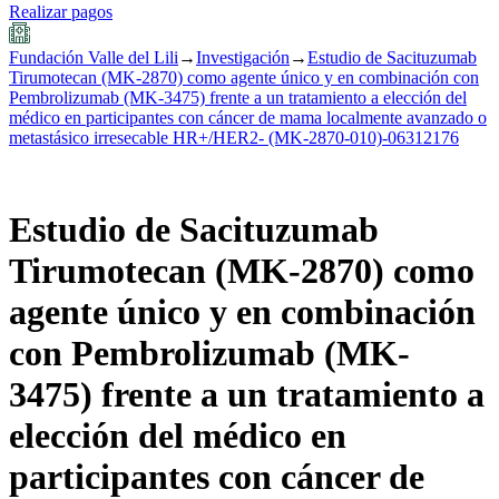
Realizar pagos
Fundación Valle del Lili
→
Investigación
→
Estudio de Sacituzumab
Tirumotecan (MK-2870) como agente único y en combinación con
Pembrolizumab (MK-3475) frente a un tratamiento a elección del
médico en participantes con cáncer de mama localmente avanzado o
metastásico irresecable HR+/HER2- (MK-2870-010)-06312176
Estudio de Sacituzumab
Tirumotecan (MK-2870) como
agente único y en combinación
con Pembrolizumab (MK-
3475) frente a un tratamiento a
elección del médico en
participantes con cáncer de