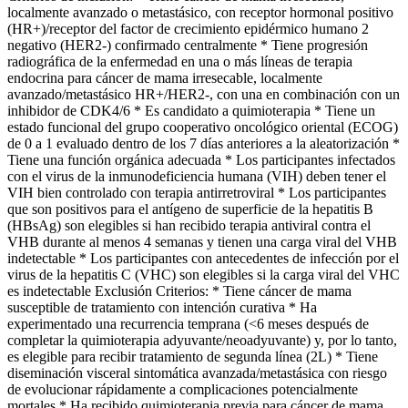
localmente avanzado o metastásico, con receptor hormonal positivo
(HR+)/receptor del factor de crecimiento epidérmico humano 2
negativo (HER2-) confirmado centralmente * Tiene progresión
radiográfica de la enfermedad en una o más líneas de terapia
endocrina para cáncer de mama irresecable, localmente
avanzado/metastásico HR+/HER2-, con una en combinación con un
inhibidor de CDK4/6 * Es candidato a quimioterapia * Tiene un
estado funcional del grupo cooperativo oncológico oriental (ECOG)
de 0 a 1 evaluado dentro de los 7 días anteriores a la aleatorización *
Tiene una función orgánica adecuada * Los participantes infectados
con el virus de la inmunodeficiencia humana (VIH) deben tener el
VIH bien controlado con terapia antirretroviral * Los participantes
que son positivos para el antígeno de superficie de la hepatitis B
(HBsAg) son elegibles si han recibido terapia antiviral contra el
VHB durante al menos 4 semanas y tienen una carga viral del VHB
indetectable * Los participantes con antecedentes de infección por el
virus de la hepatitis C (VHC) son elegibles si la carga viral del VHC
es indetectable Exclusión Criterios: * Tiene cáncer de mama
susceptible de tratamiento con intención curativa * Ha
experimentado una recurrencia temprana (<6 meses después de
completar la quimioterapia adyuvante/neoadyuvante) y, por lo tanto,
es elegible para recibir tratamiento de segunda línea (2L) * Tiene
diseminación visceral sintomática avanzada/metastásica con riesgo
de evolucionar rápidamente a complicaciones potencialmente
mortales * Ha recibido quimioterapia previa para cáncer de mama