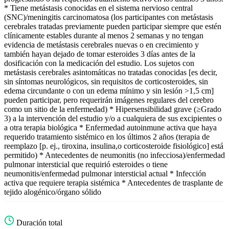
* Tiene metástasis conocidas en el sistema nervioso central
(SNC)/meningitis carcinomatosa (los participantes con metástasis
cerebrales tratadas previamente pueden participar siempre que estén
clínicamente estables durante al menos 2 semanas y no tengan
evidencia de metástasis cerebrales nuevas o en crecimiento y
también hayan dejado de tomar esteroides 3 días antes de la
dosificación con la medicación del estudio. Los sujetos con
metástasis cerebrales asintomáticas no tratadas conocidas [es decir,
sin síntomas neurológicos, sin requisitos de corticosteroides, sin
edema circundante o con un edema mínimo y sin lesión >1,5 cm]
pueden participar, pero requerirán imágenes regulares del cerebro
como un sitio de la enfermedad) * Hipersensibilidad grave (≥Grado
3) a la intervención del estudio y/o a cualquiera de sus excipientes o
a otra terapia biológica * Enfermedad autoinmune activa que haya
requerido tratamiento sistémico en los últimos 2 años (terapia de
reemplazo [p. ej., tiroxina, insulina,o corticosteroide fisiológico] está
permitido) * Antecedentes de neumonitis (no infecciosa)/enfermedad
pulmonar intersticial que requirió esteroides o tiene
neumonitis/enfermedad pulmonar intersticial actual * Infección
activa que requiere terapia sistémica * Antecedentes de trasplante de
tejido alogénico/órgano sólido
Duración total