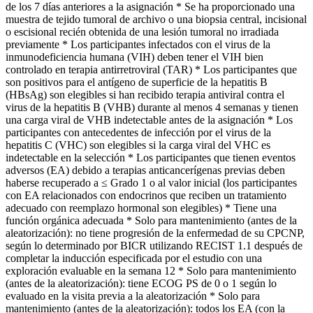
de los 7 días anteriores a la asignación * Se ha proporcionado una
muestra de tejido tumoral de archivo o una biopsia central, incisional
o escisional recién obtenida de una lesión tumoral no irradiada
previamente * Los participantes infectados con el virus de la
inmunodeficiencia humana (VIH) deben tener el VIH bien
controlado en terapia antirretroviral (TAR) * Los participantes que
son positivos para el antígeno de superficie de la hepatitis B
(HBsAg) son elegibles si han recibido terapia antiviral contra el
virus de la hepatitis B (VHB) durante al menos 4 semanas y tienen
una carga viral de VHB indetectable antes de la asignación * Los
participantes con antecedentes de infección por el virus de la
hepatitis C (VHC) son elegibles si la carga viral del VHC es
indetectable en la selección * Los participantes que tienen eventos
adversos (EA) debido a terapias anticancerígenas previas deben
haberse recuperado a ≤ Grado 1 o al valor inicial (los participantes
con EA relacionados con endocrinos que reciben un tratamiento
adecuado con reemplazo hormonal son elegibles) * Tiene una
función orgánica adecuada * Solo para mantenimiento (antes de la
aleatorización): no tiene progresión de la enfermedad de su CPCNP,
según lo determinado por BICR utilizando RECIST 1.1 después de
completar la inducción especificada por el estudio con una
exploración evaluable en la semana 12 * Solo para mantenimiento
(antes de la aleatorización): tiene ECOG PS de 0 o 1 según lo
evaluado en la visita previa a la aleatorización * Solo para
mantenimiento (antes de la aleatorización): todos los EA (con la