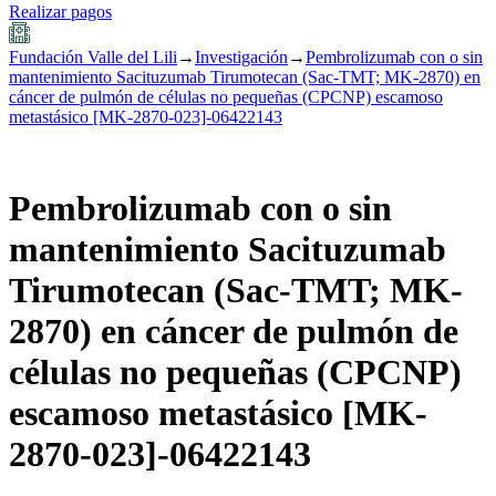
Realizar pagos
Fundación Valle del Lili
→
Investigación
→
Pembrolizumab con o sin
mantenimiento Sacituzumab Tirumotecan (Sac-TMT; MK-2870) en
cáncer de pulmón de células no pequeñas (CPCNP) escamoso
metastásico [MK-2870-023]-06422143
Pembrolizumab con o sin
mantenimiento Sacituzumab
Tirumotecan (Sac-TMT; MK-
2870) en cáncer de pulmón de
células no pequeñas (CPCNP)
escamoso metastásico [MK-
2870-023]-06422143