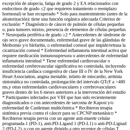
excepción de alopecia, fatiga de grado 2 y EA relacionados con
endocrinos de grado ≤2 que requieren tratamiento o reemplazo
hormonal) se han recuperado * Solo para mantenimiento (antes de la
aleatorización): tiene una función orgánica adecuada Criterios de
exclusión: * Diagnóstico de cáncer de pulmón de células pequeñas
o, para tumores mixtos, presencia de elementos de células pequeñas
* Neuropatía periférica de grado ≥2 * Antecedentes de síndrome de
ojo seco grave documentado, enfermedad grave de las glándulas de
Meibomio y/o blefaritis, o enfermedad corneal que impide/retrasa la
cicatrización corneal * Enfermedad inflamatoria intestinal activa que
requiere medicación inmunosupresora o antecedentes de enfermedad
inflamatoria intestinal * Tiene enfermedad cardiovascular o
enfermedad cerebrovascular significativa no controlada, incluyendo
insuficiencia cardíaca congestiva de clase III o IV de la New York
Heart Association, angina inestable, infarto de miocardio, arritmia
sintomática no controlada, prolongación del intervalo QTcF a >480
ms,y otras enfermedades cardiovasculares y cerebrovasculares
graves dentro de los 6 meses anteriores a la intervención del estudio
* Participantes infectados por VIH que han sido recientemente
diagnosticados o con antecedentes de sarcoma de Kaposi y/o
enfermedad de Castleman multicéntrica * Recibieron terapia
sistémica previa contra el cáncer para su CPCNP metastásico *
Recibieron terapia previa con un agente anti-muerte celular
programada-1 (PD-1), anti-PD-Ligand 1 (PD-L1) o anti-PD-Lignad
2 (PD-L2), o con un agente dirigido a otro receptor de células T