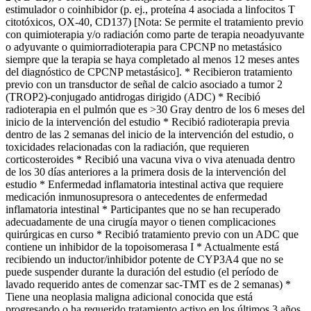
estimulador o coinhibidor (p. ej., proteína 4 asociada a linfocitos T
citotóxicos, OX-40, CD137) [Nota: Se permite el tratamiento previo
con quimioterapia y/o radiación como parte de terapia neoadyuvante
o adyuvante o quimiorradioterapia para CPCNP no metastásico
siempre que la terapia se haya completado al menos 12 meses antes
del diagnóstico de CPCNP metastásico]. * Recibieron tratamiento
previo con un transductor de señal de calcio asociado a tumor 2
(TROP2)-conjugado antidrogas dirigido (ADC) * Recibió
radioterapia en el pulmón que es >30 Gray dentro de los 6 meses del
inicio de la intervención del estudio * Recibió radioterapia previa
dentro de las 2 semanas del inicio de la intervención del estudio, o
toxicidades relacionadas con la radiación, que requieren
corticosteroides * Recibió una vacuna viva o viva atenuada dentro
de los 30 días anteriores a la primera dosis de la intervención del
estudio * Enfermedad inflamatoria intestinal activa que requiere
medicación inmunosupresora o antecedentes de enfermedad
inflamatoria intestinal * Participantes que no se han recuperado
adecuadamente de una cirugía mayor o tienen complicaciones
quirúrgicas en curso * Recibió tratamiento previo con un ADC que
contiene un inhibidor de la topoisomerasa I * Actualmente está
recibiendo un inductor/inhibidor potente de CYP3A4 que no se
puede suspender durante la duración del estudio (el período de
lavado requerido antes de comenzar sac-TMT es de 2 semanas) *
Tiene una neoplasia maligna adicional conocida que está
progresando o ha requerido tratamiento activo en los últimos 3 años.