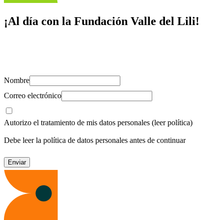
¡Al día con la Fundación Valle del Lili!
Suscríbete y recibe novedades, consejos de salud, artículos, videos y
recursos para cuidar de ti y los tuyos.
Nombre
Correo electrónico
Autorizo el tratamiento de mis datos personales
(leer política)
Debe leer la política de datos personales antes de continuar