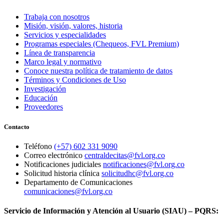
Trabaja con nosotros
Misión, visión, valores, historia
Servicios y especialidades
Programas especiales (Chequeos, FVL Premium)
Línea de transparencia
Marco legal y normativo
Conoce nuestra política de tratamiento de datos
Términos y Condiciones de Uso
Investigación
Educación
Proveedores
Contacto
Teléfono
(+57) 602 331 9090
Correo electrónico
centraldecitas@fvl.org.co
Notificaciones judiciales
notificaciones@fvl.org.co
Solicitud historia clínica
solicitudhc@fvl.org.co
Departamento de Comunicaciones
comunicaciones@fvl.org.co
Servicio de Información y Atención al Usuario (SIAU) – PQRS: