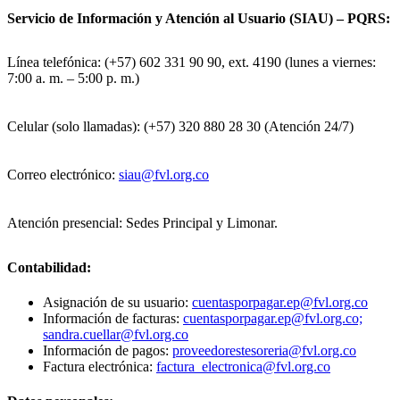
Servicio de Información y Atención al Usuario (SIAU) – PQRS:
Línea telefónica: (+57) 602 331 90 90, ext. 4190 (lunes a viernes:
7:00 a. m. – 5:00 p. m.)
Celular (solo llamadas): (+57) 320 880 28 30 (Atención 24/7)
Correo electrónico:
siau@fvl.org.co
Atención presencial: Sedes Principal y Limonar.
Contabilidad:
Asignación de su usuario:
cuentasporpagar.ep@fvl.org.co
Información de facturas:
cuentasporpagar.ep@fvl.org.co;
sandra.cuellar@fvl.org.co
Información de pagos:
proveedorestesoreria@fvl.org.co
Factura electrónica:
factura_electronica@fvl.org.co