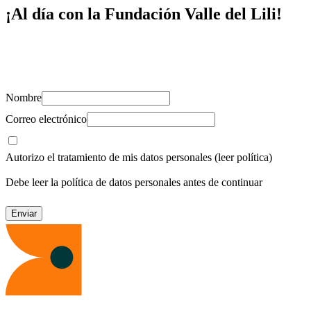
¡Al día con la Fundación Valle del Lili!
Suscríbete y recibe novedades, consejos de salud, artículos, videos y
recursos para cuidar de ti y los tuyos.
Nombre
Correo electrónico
Autorizo el tratamiento de mis datos personales
(leer política)
Debe leer la política de datos personales antes de continuar