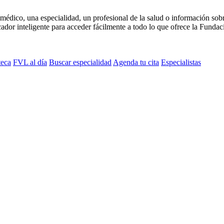
médico, una especialidad, un profesional de la salud o información sob
dor inteligente para acceder fácilmente a todo lo que ofrece la Fundaci
teca
FVL al día
Buscar especialidad
Agenda tu cita
Especialistas