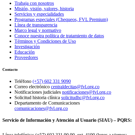
Trabaja con nosotros
Misión, visión, valores, historia
Servicios y especialidades
Programas especiales (Chequeos, FVL Premium)
Línea de transparencia
Marco legal y normativo
Conoce nuestra política de tratamiento de datos
Términos y Condiciones de Uso
Investigación
Educación
Proveedores
Contacto
Teléfono
(+57) 602 331 9090
Correo electrónico
centraldecitas@fvl.org.co
Notificaciones judiciales
notificaciones@fvl.org.co
Solicitud historia clínica
solicitudhc@fvl.org.co
Departamento de Comunicaciones
comunicaciones@fvl.org.co
Servicio de Información y Atención al Usuario (SIAU) – PQRS:
Línea telefónica: (+57) 602 331 90 90, ext. 4190 (lunes a viernes: