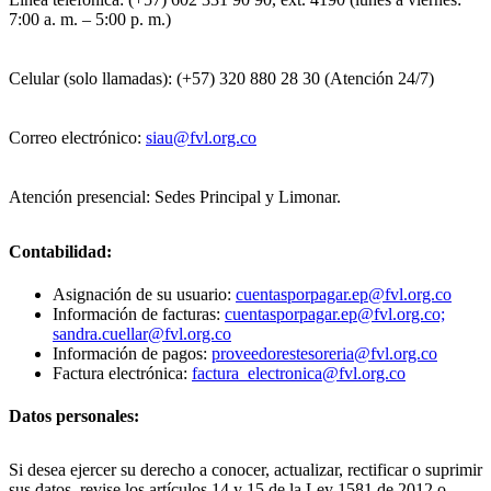
7:00 a. m. – 5:00 p. m.)
Celular (solo llamadas): (+57) 320 880 28 30 (Atención 24/7)
Correo electrónico:
siau@fvl.org.co
Atención presencial: Sedes Principal y Limonar.
Contabilidad:
Asignación de su usuario:
cuentasporpagar.ep@fvl.org.co
Información de facturas:
cuentasporpagar.ep@fvl.org.co;
sandra.cuellar@fvl.org.co
Información de pagos:
proveedorestesoreria@fvl.org.co
Factura electrónica:
factura_electronica@fvl.org.co
Datos personales:
Si desea ejercer su derecho a conocer, actualizar, rectificar o suprimir
sus datos, revise los artículos 14 y 15 de la Ley 1581 de 2012 o