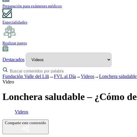
Preparación para exámenes médicos
Especialidades
Realizar pagos
Destacados
Fundación Valle del Lili
→
FVL al Día
→
Videos
→
Lonchera saludable
Video
Lonchera saludable – ¿Cómo deb
Videos
Comparte este contenido