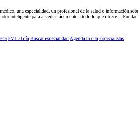
médico, una especialidad, un profesional de la salud o información sob
dor inteligente para acceder fácilmente a todo lo que ofrece la Fundaci
teca
FVL al día
Buscar especialidad
Agenda tu cita
Especialistas