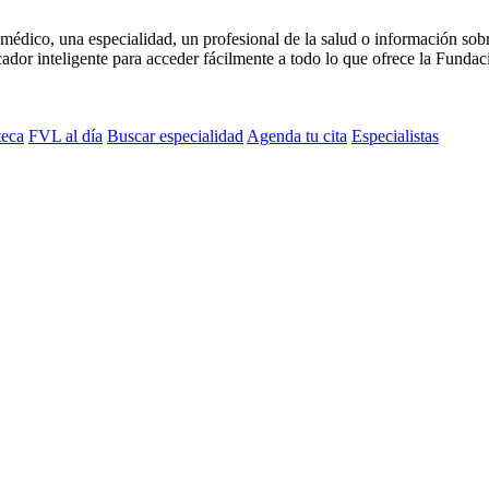
médico, una especialidad, un profesional de la salud o información sob
dor inteligente para acceder fácilmente a todo lo que ofrece la Fundaci
teca
FVL al día
Buscar especialidad
Agenda tu cita
Especialistas