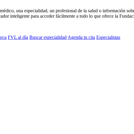
médico, una especialidad, un profesional de la salud o información sob
dor inteligente para acceder fácilmente a todo lo que ofrece la Fundaci
teca
FVL al día
Buscar especialidad
Agenda tu cita
Especialistas