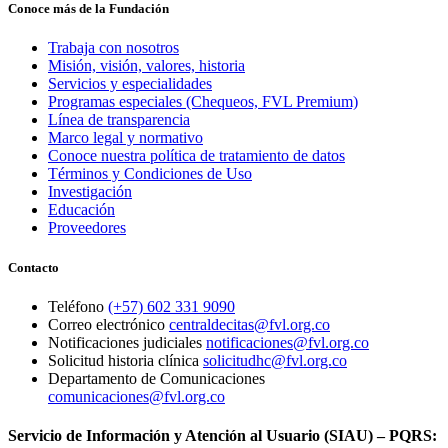
Conoce más de la Fundación
Trabaja con nosotros
Misión, visión, valores, historia
Servicios y especialidades
Programas especiales (Chequeos, FVL Premium)
Línea de transparencia
Marco legal y normativo
Conoce nuestra política de tratamiento de datos
Términos y Condiciones de Uso
Investigación
Educación
Proveedores
Contacto
Teléfono
(+57) 602 331 9090
Correo electrónico
centraldecitas@fvl.org.co
Notificaciones judiciales
notificaciones@fvl.org.co
Solicitud historia clínica
solicitudhc@fvl.org.co
Departamento de Comunicaciones
comunicaciones@fvl.org.co
Servicio de Información y Atención al Usuario (SIAU) – PQRS: