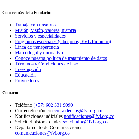
Conoce más de la Fundación
Trabaja con nosotros
Misión, visión, valores, historia
Servicios y especialidades
Programas especiales (Chequeos, FVL Premium)
Línea de transparencia
Marco legal y normativo
Conoce nuestra política de tratamiento de datos
Términos y Condiciones de Uso
Investigación
Educación
Proveedores
Contacto
Teléfono
(+57) 602 331 9090
Correo electrónico
centraldecitas@fvl.org.co
Notificaciones judiciales
notificaciones@fvl.org.co
Solicitud historia clínica
solicitudhc@fvl.org.co
Departamento de Comunicaciones
comunicaciones@fvl.org.co