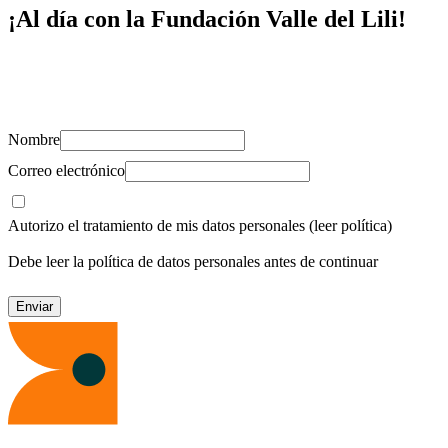
¡Al día con la Fundación Valle del Lili!
Suscríbete y recibe novedades, consejos de salud, artículos, videos y
recursos para cuidar de ti y los tuyos.
Nombre
Correo electrónico
Autorizo el tratamiento de mis datos personales
(leer política)
Debe leer la política de datos personales antes de continuar